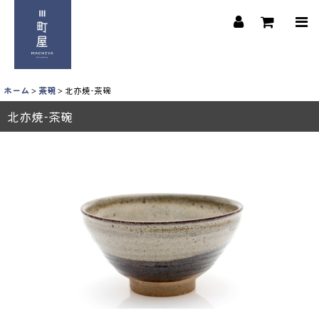
ホーム
>
茶碗
>
北亦焼-茶碗
北亦焼-茶碗