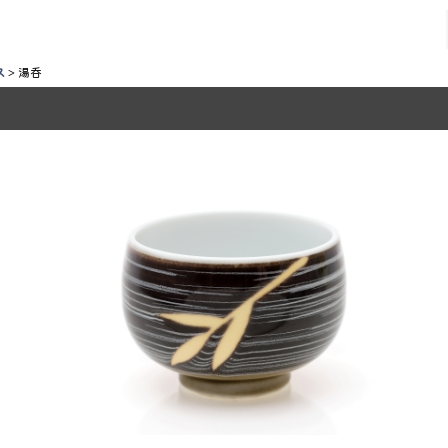
ス
>
湯呑