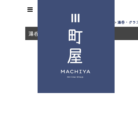
ホーム
>
湯呑・グラ
湯呑