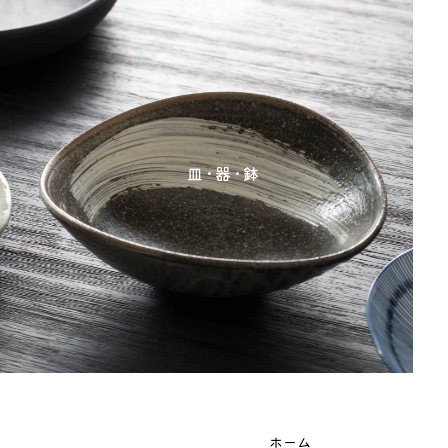
皿･器･鉢
ホーム