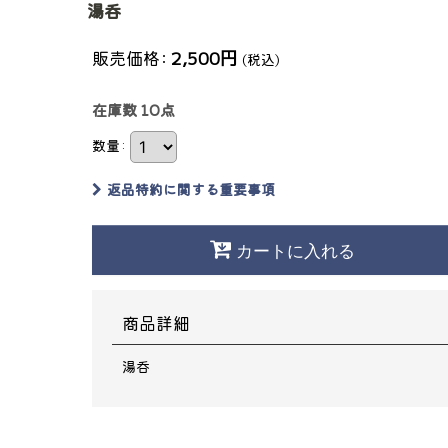
湯呑
販売価格
:
2,500
円
(税込)
在庫数 10点
数量
:
返品特約に関する重要事項
カートに入れる
商品詳細
湯呑