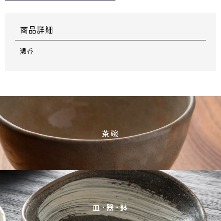
商品詳細
湯呑
茶碗
皿･器･鉢