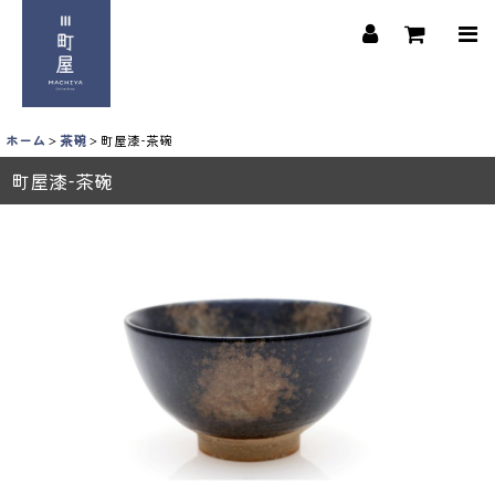
ホーム
>
茶碗
>
町屋漆-茶碗
町屋漆-茶碗