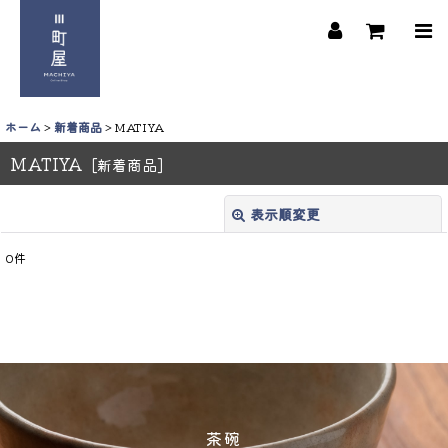
ホーム
>
新着商品
>
MATIYA
MATIYA
[
新着商品
]
表示順変更
閉じる
0
件
並び順
:
絞り込む
茶碗