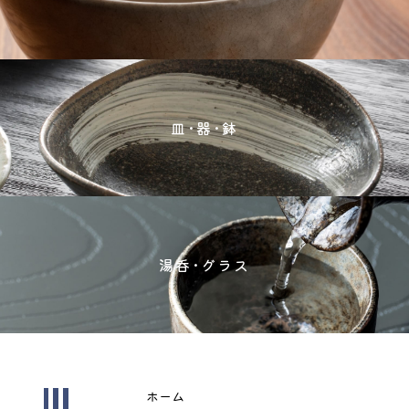
皿･器･鉢
湯呑･グラス
ホーム