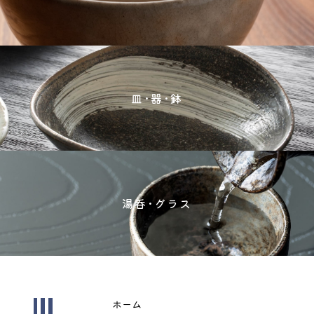
皿･器･鉢
湯呑･グラス
ホーム