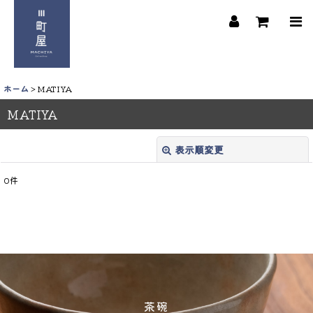
ホーム
>
MATIYA
MATIYA
表示順変更
閉じる
0
件
並び順
:
絞り込む
茶碗